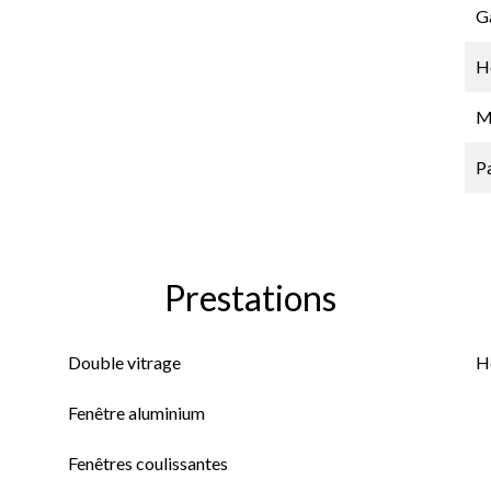
G
Hô
M
P
Prestations
Double vitrage
H
Fenêtre aluminium
Fenêtres coulissantes