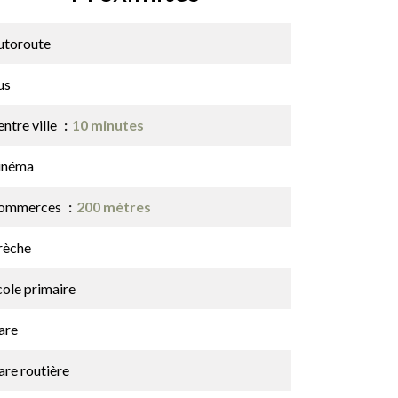
utoroute
us
ntre ville
10 minutes
inéma
ommerces
200 mètres
rèche
cole primaire
are
are routière