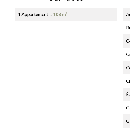
1 Appartement
108 m²
A
B
Ce
C
C
C
É
G
G