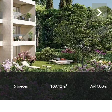
5 pièces
108.42 m²
764 000 €