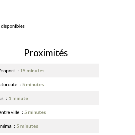
 disponibles
Proximités
éroport
15 minutes
utoroute
5 minutes
us
1 minute
ntre ville
5 minutes
inéma
5 minutes