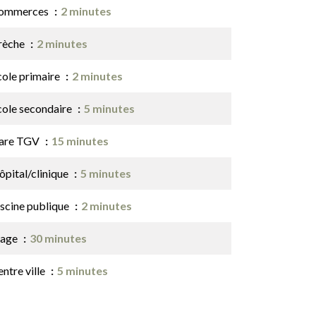
ommerces
2 minutes
rèche
2 minutes
cole primaire
2 minutes
cole secondaire
5 minutes
are TGV
15 minutes
ôpital/clinique
5 minutes
iscine publique
2 minutes
lage
30 minutes
ntre ville
5 minutes