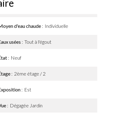
ire
Moyen d'eau chaude
Individuelle
Eaux usées
Tout à l'égout
État
Neuf
Étage
2ème étage / 2
Exposition
Est
Vue
Dégagée Jardin