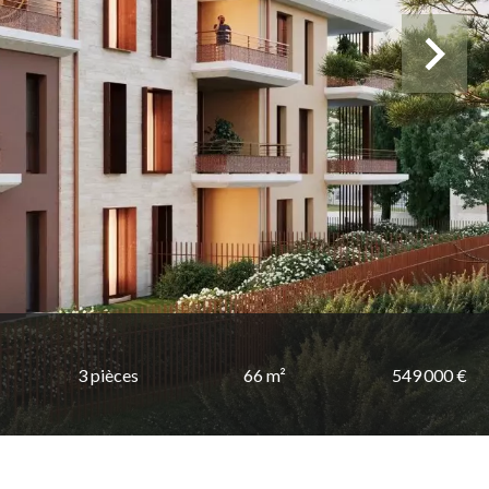
3 pièces
66 m²
549 000 €